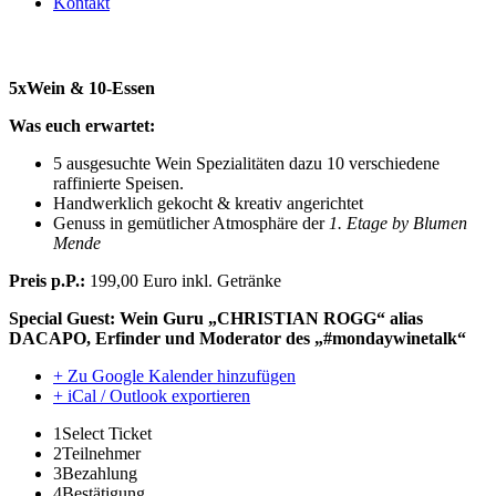
Kontakt
5xWein & 10-Essen am 17.12.2026
5xWein & 10-Essen
Was euch erwartet:
5 ausgesuchte Wein Spezialitäten dazu 10 verschiedene
raffinierte Speisen.
Handwerklich gekocht & kreativ angerichtet
Genuss in gemütlicher Atmosphäre der
1. Etage by Blumen
Mende
Preis p.P.:
199,00 Euro inkl. Getränke
Special Guest: Wein Guru „CHRISTIAN ROGG“ alias
DACAPO, Erfinder und Moderator des „#mondaywinetalk“
+ Zu Google Kalender hinzufügen
+ iCal / Outlook exportieren
1
Select Ticket
2
Teilnehmer
3
Bezahlung
4
Bestätigung