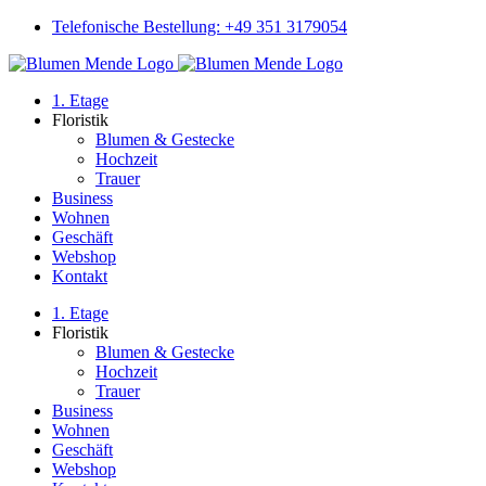
Skip
Telefonische Bestellung: +49 351 3179054
to
Instagram
content
1. Etage
Floristik
Blumen & Gestecke
Hochzeit
Trauer
Business
Wohnen
Geschäft
Webshop
Kontakt
1. Etage
Floristik
Blumen & Gestecke
Hochzeit
Trauer
Business
Wohnen
Geschäft
Webshop