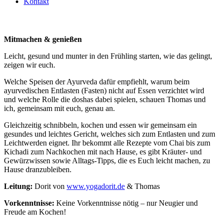
Kontakt
Ayurvedischer Frühlings Detox am 20.03.2026
Mitmachen & genießen
Leicht, gesund und munter in den Frühling starten, wie das gelingt,
zeigen wir euch.
Welche Speisen der Ayurveda dafür empfiehlt, warum beim
ayurvedischen Entlasten (Fasten) nicht auf Essen verzichtet wird
und welche Rolle die doshas dabei spielen, schauen Thomas und
ich, gemeinsam mit euch, genau an.
Gleichzeitig schnibbeln, kochen und essen wir gemeinsam ein
gesundes und leichtes Gericht, welches sich zum Entlasten und zum
Leichtwerden eignet. Ihr bekommt alle Rezepte vom Chai bis zum
Kichadi zum Nachkochen mit nach Hause, es gibt Kräuter- und
Gewürzwissen sowie Alltags-Tipps, die es Euch leicht machen, zu
Hause dranzubleiben.
Leitung:
Dorit von
www.yogadorit.de
& Thomas
Vorkenntnisse:
Keine Vorkenntnisse nötig – nur Neugier und
Freude am Kochen!