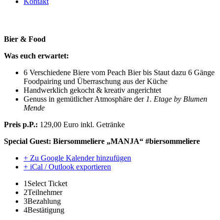
Kontakt
Bier & Food am 06.11.2026
Bier & Food
Was euch erwartet:
6 Verschiedene Biere vom Peach Bier bis Staut dazu 6 Gänge
Foodpairing und Überraschung aus der Küche
Handwerklich gekocht & kreativ angerichtet
Genuss in gemütlicher Atmosphäre der
1. Etage by Blumen
Mende
Preis p.P.:
129,00 Euro inkl. Getränke
Special Guest: Biersommeliere „MANJA“ #biersommeliere
+ Zu Google Kalender hinzufügen
+ iCal / Outlook exportieren
1
Select Ticket
2
Teilnehmer
3
Bezahlung
4
Bestätigung