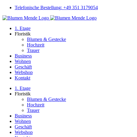
Skip
Telefonische Bestellung: +49 351 3179054
to
Instagram
content
1. Etage
Floristik
Blumen & Gestecke
Hochzeit
Trauer
Business
Wohnen
Geschäft
Webshop
Kontakt
1. Etage
Floristik
Blumen & Gestecke
Hochzeit
Trauer
Business
Wohnen
Geschäft
Webshop