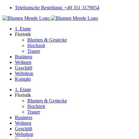
Skip
Telefonische Bestellung: +49 351 3179054
to
Instagram
content
1. Etage
Floristik
Blumen & Gestecke
Hochzeit
Trauer
Business
Wohnen
Geschäft
Webshop
Kontakt
1. Etage
Floristik
Blumen & Gestecke
Hochzeit
Trauer
Business
Wohnen
Geschäft
Webshop