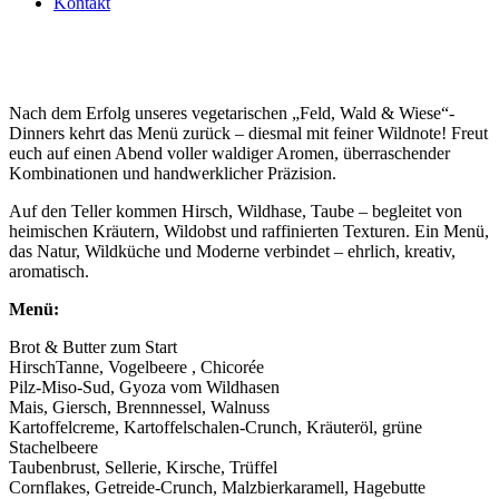
Kontakt
Feld, Wald & Wiese 2.0 – dieses Mal mit Fleisch –
14.09.2025 ist ausgebucht.
Nach dem Erfolg unseres vegetarischen „Feld, Wald & Wiese“-
Dinners kehrt das Menü zurück – diesmal mit feiner Wildnote! Freut
euch auf einen Abend voller waldiger Aromen, überraschender
Kombinationen und handwerklicher Präzision.
Auf den Teller kommen Hirsch, Wildhase, Taube – begleitet von
heimischen Kräutern, Wildobst und raffinierten Texturen. Ein Menü,
das Natur, Wildküche und Moderne verbindet – ehrlich, kreativ,
aromatisch.
Menü:
Brot & Butter zum Start
HirschTanne, Vogelbeere , Chicorée
Pilz-Miso-Sud, Gyoza vom Wildhasen
Mais, Giersch, Brennnessel, Walnuss
Kartoffelcreme, Kartoffelschalen-Crunch, Kräuteröl, grüne
Stachelbeere
Taubenbrust, Sellerie, Kirsche, Trüffel
Cornflakes, Getreide-Crunch, Malzbierkaramell, Hagebutte